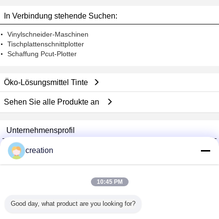
In Verbindung stehende Suchen:
Vinylschneider-Maschinen
Tischplattenschnittplotter
Schaffung Pcut-Plotter
Öko-Lösungsmittel Tinte
Sehen Sie alle Produkte an
Unternehmensprofil
Foshan GECL Technology Development Co., Ltd
creation
Überprüfte Lieferanten
Trust Seal
Verified Suplier
10:45 PM
Good day, what product are you looking for?
Nach Hause