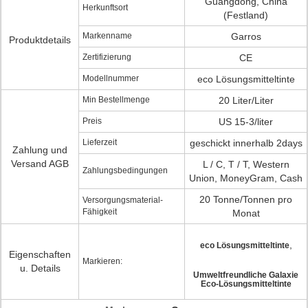
Guangdong, China
Herkunftsort
(Festland)
Markenname
Garros
Produktdetails
Zertifizierung
CE
Modellnummer
eco Lösungsmitteltinte
Min Bestellmenge
20 Liter/Liter
Preis
US 15-3/liter
Lieferzeit
geschickt innerhalb 2days
Zahlung und
Versand AGB
L / C, T / T, Western
Zahlungsbedingungen
Union, MoneyGram, Cash
20 Tonne/Tonnen pro
Versorgungsmaterial-
Fähigkeit
Monat
,
eco Lösungsmitteltinte
Eigenschaften
Markieren:
u. Details
Umweltfreundliche Galaxie
Eco-Lösungsmitteltinte