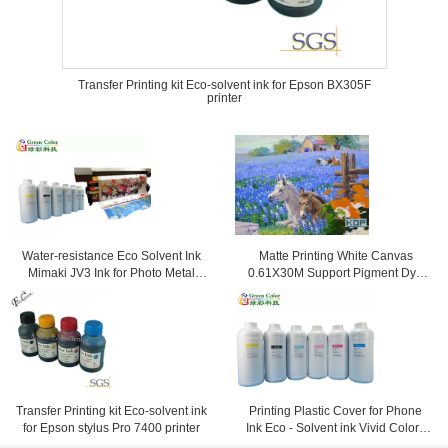
Transfer Printing kit Eco-solvent ink for Epson BX305F
printer
Water-resistance Eco Solvent Ink
Matte Printing White Canvas
Mimaki JV3 Ink for Photo Metal
0.61X30M Support Pigment Dye
Ceramic Leather Printing
and Eco-Solvent Ink
Transfer Printing kit Eco-solvent ink
Printing Plastic Cover for Phone
for Epson stylus Pro 7400 printer
Ink Eco - Solvent ink Vivid Colors
Waterproof