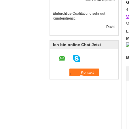
G
4
Ehrfürchtige Qualität und sehr gut
V
Kundendienst.
V
—— David
L
M
Ich bin online Chat Jetzt
B