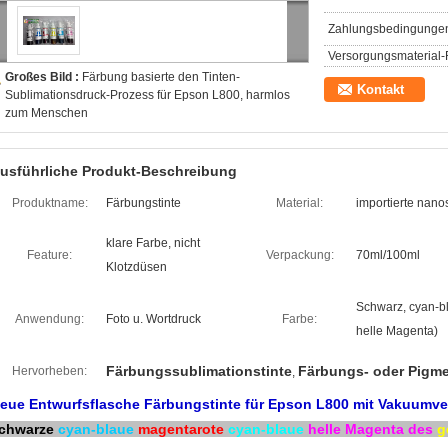
Zahlungsbedingunge
Versorgungsmaterial-F
Großes Bild :
Färbung basierte den Tinten-
Kontakt
Sublimationsdruck-Prozess für Epson L800, harmlos
zum Menschen
usführliche Produkt-Beschreibung
Produktname:
Färbungstinte
Material:
importierte nano
klare Farbe, nicht
Feature:
Verpackung:
70ml/100ml
Klotzdüsen
Schwarz, cyan-bl
Anwendung:
Foto u. Wortdruck
Farbe:
helle Magenta)
Färbungssublimationstinte
Färbungs- oder Pigme
Hervorheben:
,
eue Entwurfsflasche Färbungstinte für Epson L800 mit Vakuumv
chwarze
cyan-blaue
magentarote
cyan-blaue
helle Magenta des
g