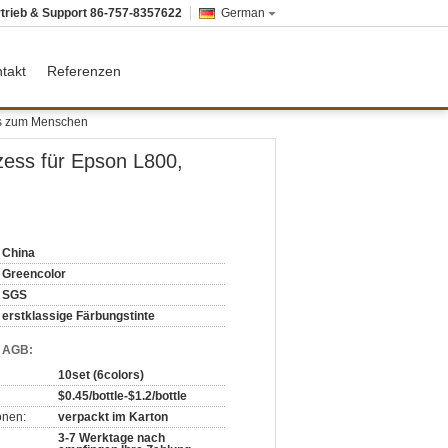
trieb & Support
86-757-8357622
German
takt
Referenzen
os zum Menschen
zess für Epson L800,
China
Greencolor
SGS
erstklassige Färbungstinte
d AGB:
10set (6colors)
$0.45/bottle-$1.2/bottle
onen:
verpackt im Karton
3-7 Werktage nach