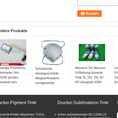
ndere Produkte
fnungs-Präzisions-
Wässern Sie Massen-
Le
Schützende
lorimeter 3nh
UVfärbung basierte
Fi
staubgeschützte
20XE großes,
Tinte 5L 20L 25L für
Sa
Wegwerfmasken-
andards des
HP-designjet 4000
En
nichtgewebte
rbmeter-Speicher-
4500 4020 4520
Aktivkohle N95
0pcs
ucker-Pigment-Tinte
Drucker-Sublimations-Tinte
schnitt-Plotter-Maschine T24XL,
hoher präzisierender 60-120W LD