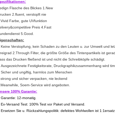
pezifikationen:
edign Flasche des Blickes 1.New
rucken 2.fluent, verstopft nie
.Vivid Farbe, gute UVfunktion
elivery&competitive Preis 4.Fast
undendienst 5.Good.
igenschaften:
Keine Verstopfung, kein Schaden zu den Leuten u. zur Umwelt und let
.
reigrad 2.Through Filter, die größte Größe des Tintenpartikels ist gera
ass das Drucken fließend ist und nicht die Schreibköpfe schädigt.
Ausgezeichnete Festigkeitsrate, Druckgraphikzusammenhang wird tim
.
Sicher und ungiftig, harmlos zum Menschen
.
.strong und sicher verpacken, nie leckend
.Meanwhile, Soem-Service wird angeboten.
nsere 100% Garantie:
Garantie: 12-monatig.
.
Ex-Versand Test: 100% Test vor Paket und Versand.
.
Ersetzen Sie u. Rückzahlungspolitik: defektes Wohlwollen ist 1:1ersatz 
.