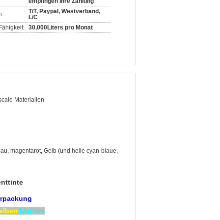
empfingen Ihre Zahlung
T/T, Paypal, Westverband,
n:
L/C
ähigkeit:
30,000Liters pro Monat
scale Materialien
au, magentarot, Gelb (und helle cyan-blaue,
nttinte
erpackung
elben
Lichtes