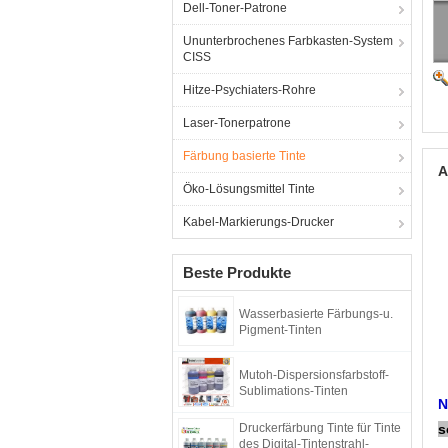
Dell-Toner-Patrone
Ununterbrochenes Farbkasten-System
CISS
Hitze-Psychiaters-Rohre
Laser-Tonerpatrone
Färbung basierte Tinte
A
Öko-Lösungsmittel Tinte
Kabel-Markierungs-Drucker
Beste Produkte
Wasserbasierte Färbungs-u.
Pigment-Tinten
Mutoh-Dispersionsfarbstoff-
Sublimations-Tinten
N
Druckerfärbung Tinte für Tinte
s
des Digital-Tintenstrahl-