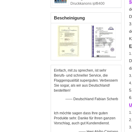
S
Druckkanons ipf8400
d
D
Bescheinigung
3
d
K
E
1
D
d
Einfach, mit zu sprechen, ist sehr
Berufs- und schneller Service, die
3
Flaggenqualität supergutes. Verbessern
4
Sie sogar, als wir aus Deutschland!
5
bestellten!
6
—— Deutschland Fabian Scherb
U
1
Ich möchte sagen dass Ihre guten
Produkte sehr. Danke für Ihren ganzen
2
Vorschlag, auch gut Kundendienst.
3
—— Herr Abílio Cipriano