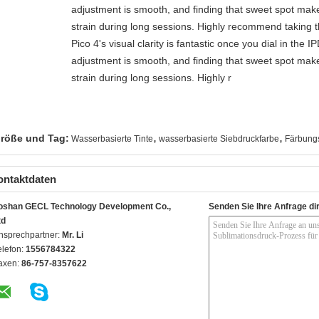
adjustment is smooth, and finding that sweet spot make
strain during long sessions. Highly recommend taking th
Pico 4's visual clarity is fantastic once you dial in the 
adjustment is smooth, and finding that sweet spot make
strain during long sessions. Highly r
,
,
röße und Tag:
Wasserbasierte Tinte
wasserbasierte Siebdruckfarbe
Färbungs
ontaktdaten
oshan GECL Technology Development Co.,
Senden Sie Ihre Anfrage di
td
nsprechpartner:
Mr. Li
elefon:
1556784322
axen:
86-757-8357622