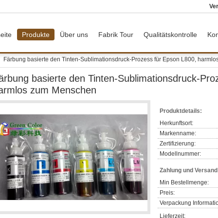
Ver
eite
Produkte
Über uns
Fabrik Tour
Qualitätskontrolle
Kon
Färbung basierte den Tinten-Sublimationsdruck-Prozess für Epson L800, harml
ärbung basierte den Tinten-Sublimationsdruck-Pro
armlos zum Menschen
Produktdetails:
Herkunftsort:
Markenname:
Zertifizierung:
Modellnummer:
Zahlung und Versan
Min Bestellmenge:
Preis:
Verpackung Informati
Lieferzeit: