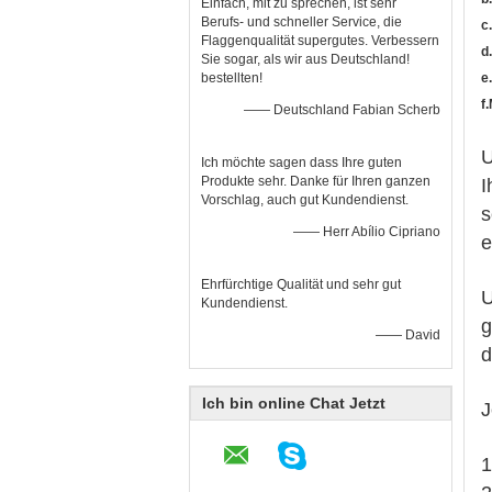
Einfach, mit zu sprechen, ist sehr
Berufs- und schneller Service, die
c
Flaggenqualität supergutes. Verbessern
d
Sie sogar, als wir aus Deutschland!
bestellten!
e
f
—— Deutschland Fabian Scherb
U
Ich möchte sagen dass Ihre guten
Produkte sehr. Danke für Ihren ganzen
I
Vorschlag, auch gut Kundendienst.
s
—— Herr Abílio Cipriano
e
Ehrfürchtige Qualität und sehr gut
U
Kundendienst.
g
—— David
d
Ich bin online Chat Jetzt
J
1