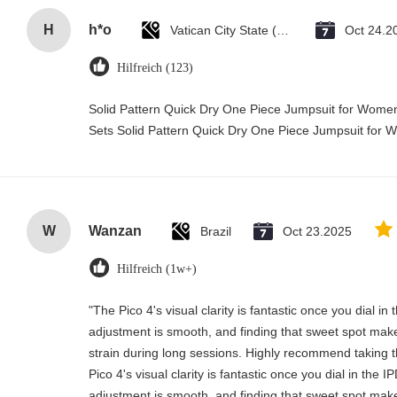
H
h*o
Vatican City State (Holy See)
Oct 24.2
Hilfreich (123)
Solid Pattern Quick Dry One Piece Jumpsuit for Wo
Sets Solid Pattern Quick Dry One Piece Jumpsuit fo
W
Wanzan
Brazil
Oct 23.2025
Hilfreich (1w+)
"The Pico 4's visual clarity is fantastic once you dial i
adjustment is smooth, and finding that sweet spot make
strain during long sessions. Highly recommend taking th
Pico 4's visual clarity is fantastic once you dial in the 
adjustment is smooth, and finding that sweet spot make