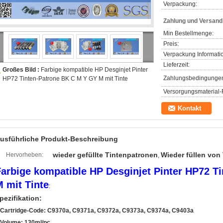
Verpackung:
Zahlung und Versan
Min Bestellmenge:
Preis:
Verpackung Informati
Lieferzeit:
Großes Bild :
Farbige kompatible HP Desginjet Pinter
Zahlungsbedingunge
HP72 Tinten-Patrone BK C M Y GY M mit Tinte
Versorgungsmaterial-F
Kontakt
usführliche Produkt-Beschreibung
wieder gefüllte Tintenpatronen
Wieder füllen von
Hervorheben:
,
Farbige kompatible HP Desginjet Pinter HP72 T
 mit Tinte
:
pezifikation:
.Cartridge-Code: C9370a, C9371a, C9372a, C9373a, C9374a, C9403a
.Volume: 130ml/pc