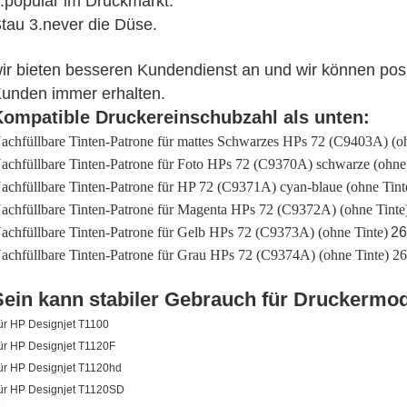
.popular im Druckmarkt.
tau 3.never die Düse.
ir bieten besseren Kundendienst an und wir können pos
unden immer erhalten.
Kompatible Druckereinschubzahl als unten:
achfüllbare Tinten-Patrone für mattes Schwarzes HPs 72 (C9403A) (oh
achfüllbare Tinten-Patrone für Foto HPs 72 (C9370A) schwarze (ohne 
achfüllbare Tinten-Patrone für HP 72 (C9371A) cyan-blaue (ohne Tint
achfüllbare Tinten-Patrone für Magenta HPs 72 (C9372A) (ohne Tinte
achfüllbare Tinten-Patrone für Gelb HPs 72 (C9373A) (ohne Tinte)
26
achfüllbare Tinten-Patrone für Grau HPs 72 (C9374A) (ohne Tinte)
26
Sein kann stabiler Gebrauch für Druckermod
ür HP Designjet T1100
ür HP Designjet T1120F
ür HP Designjet T1120hd
ür HP Designjet T1120SD