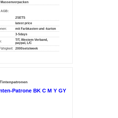
Massenverpacken
d AGB:
2SETS
latest price
onen:
mit Farbkasten und -karton
3-5days
T/T, Westem-Verband,
n:
paypal, L/C
ähigkeit:
2000sets/week
 Tintenpatronen
inten-Patrone BK C M Y GY