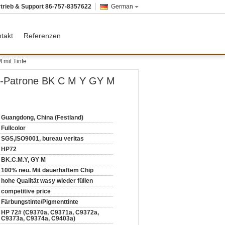
trieb & Support
86-757-8357622
German
takt
Referenzen
 mit Tinte
en-Patrone BK C M Y GY M
Guangdong, China (Festland)
Fullcolor
SGS,ISO9001, bureau veritas
HP72
BK.C.M.Y, GY M
100% neu. Mit dauerhaftem Chip
hohe Qualität wasy wieder füllen
competitive price
Färbungstinte/Pigmenttinte
HP 72# (C9370a, C9371a, C9372a,
C9373a, C9374a, C9403a)