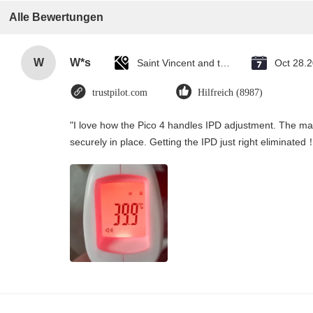
Alle Bewertungen
W
W*s
Saint Vincent and the Grenadines
Oct 28.
trustpilot.com
Hilfreich (8987)
"I love how the Pico 4 handles IPD adjustment. The manu
securely in place. Getting the IPD just right eliminated