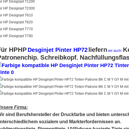
ür HP Designjet T1200
ür HP Designjet T2300
ür HP Designjet T610
ür HP Designjet T620
ür HP Designjet T770
ür HP Designjet T790
Für HPHP
liefern
K
Desginjet Pinter HP72
wir auch:
Patronenchip. Schreibkopf. Nachfüllungsflas
nsere Firma:
ir sind Berufshersteller der Druckfarbe und bieten untersc
nterschiedlichem sozialem und Markterfordernissen an.
ublimationstinte, Pigmenttinte, UVfärbung basierte Tinte s