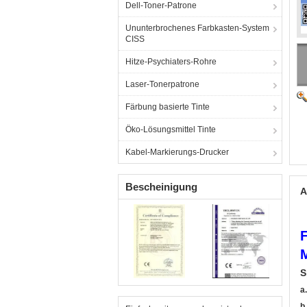
Dell-Toner-Patrone
Ununterbrochenes Farbkasten-System
CISS
Hitze-Psychiaters-Rohre
Laser-Tonerpatrone
Färbung basierte Tinte
Öko-Lösungsmittel Tinte
Kabel-Markierungs-Drucker
Bescheinigung
A
M
S
a
b