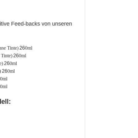
itive Feed-backs von unseren
ne Tinte)
26
0ml
Tinte)
26
0ml
e)
26
0ml
)
26
0ml
0ml
0ml
ell: