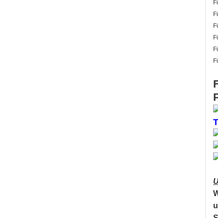
F
F
F
F
F
F
U
W
u
S