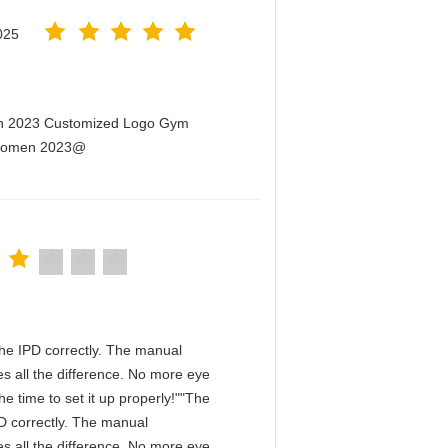
025
men 2023 Customized Logo Gym
r Women 2023@
n the IPD correctly. The manual
s all the difference. No more eye
e time to set it up properly!""The
IPD correctly. The manual
s all the difference. No more eye