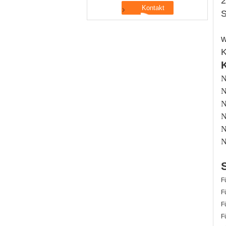
2
S
w
K
N
N
N
N
N
N
F
F
F
F