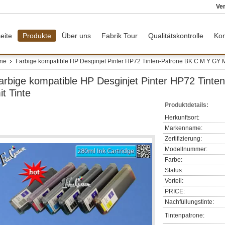
Ver
eite
Produkte
Über uns
Fabrik Tour
Qualitätskontrolle
Kon
one
Farbige kompatible HP Desginjet Pinter HP72 Tinten-Patrone BK C M Y GY M
arbige kompatible HP Desginjet Pinter HP72 Tint
it Tinte
Produktdetails:
Herkunftsort:
Markenname:
Zertifizierung:
Modellnummer:
Farbe:
Status:
Vorteil:
PRICE:
Nachfüllungstinte:
Tintenpatrone: