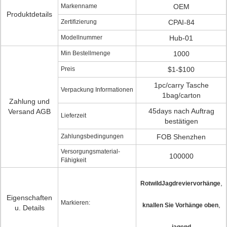
Markenname
OEM
Produktdetails
Zertifizierung
CPAI-84
Modellnummer
Hub-01
Min Bestellmenge
1000
Preis
$1-$100
1pc/carry Tasche
Verpackung Informationen
1bag/carton
Zahlung und
45days nach Auftrag
Versand AGB
Lieferzeit
bestätigen
Zahlungsbedingungen
FOB Shenzhen
Versorgungsmaterial-
100000
Fähigkeit
,
RotwildJagdreviervorhänge
Eigenschaften
Markieren:
,
knallen Sie Vorhänge oben
u. Details