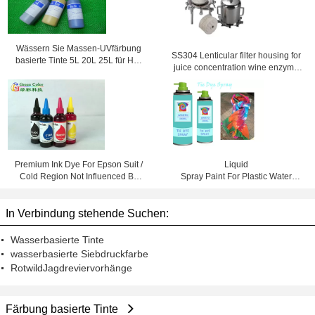
Wässern Sie Massen-UVfärbung
SS304 Lenticular filter housing for
basierte Tinte 5L 20L 25L für HP-
juice concentration wine enzyme
designjet 4000 4500 4020 4520
solutions
Premium Ink Dye For Epson Suit /
Liquid
Cold Region Not Influenced By
Spray Paint For Plastic Water
Temperature
Based DIY Colorful Decorations
In Verbindung stehende Suchen:
Wasserbasierte Tinte
wasserbasierte Siebdruckfarbe
RotwildJagdreviervorhänge
Färbung basierte Tinte