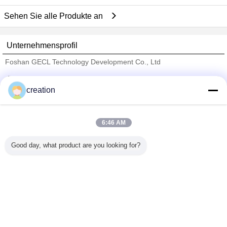
Sehen Sie alle Produkte an
Unternehmensprofil
Foshan GECL Technology Development Co., Ltd
Überprüfte Lieferanten
creation
Trust Seal
Verified Suplier
6:46 AM
Nach Hause
Good day, what product are you looking for?
Alle Produkte
Über uns
Kontakt
Referenzen