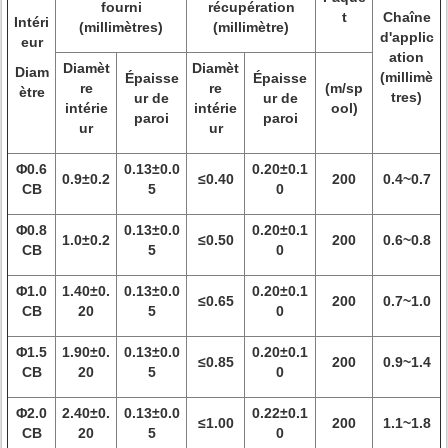
fourni
récupération
t
Chaîne
Intéri
(millimètres)
(millimètre)
d'applic
eur
ation
Diamèt
Diamèt
Diam
(millimè
Épaisse
Épaisse
re
re
(m/sp
ètre
tres)
ur de
ur de
intérie
intérie
ool)
paroi
paroi
ur
ur
Φ0.6
0.13±0.0
0.20±0.1
0.9±0.2
≤0.40
200
0.4~0.7
CB
5
0
Φ0.8
0.13±0.0
0.20±0.1
1.0±0.2
≤0.50
200
0.6~0.8
CB
5
0
Φ1.0
1.40±0.
0.13±0.0
0.20±0.1
≤0.65
200
0.7~1.0
CB
20
5
0
Φ1.5
1.90±0.
0.13±0.0
0.20±0.1
≤0.85
200
0.9~1.4
CB
20
5
0
Φ2.0
2.40±0.
0.13±0.0
0.22±0.1
≤1.00
200
1.1~1.8
CB
20
5
0