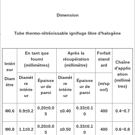
Dimension
Tube thermo-rétrécissable ignifuge libre d'halogène
En tant que
Après la
Forfait
fourni
récupération
stand
Chaîne
Intéri
(millimètres)
(millimètre)
ard
d'applic
eur
ation
Diamèt
Diamèt
Diam
(millimè
Épaisse
Épaisse
re
re
(m/sp
ètre
tres)
ur de
ur de
intérie
intérie
ool)
paroi
paroi
ur
ur
0.20±0.0
0.33±0.1
Φ0.6
0.9±0.2
≤0.40
400
0.4~0.7
5
0
0.20±0.0
0.33±0.1
Φ0.8
1.1±0.2
≤0.50
400
0.6~0.8
5
0