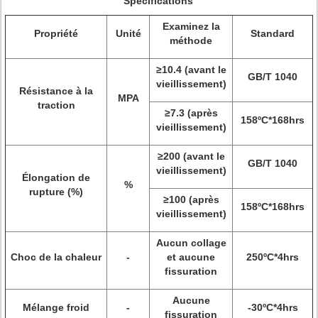
Spécifications
Examinez la
Propriété
Unité
Standard
méthode
≥10.4 (avant le
GB/T 1040
vieillissement)
Résistance à la
MPA
traction
≥7.3 (après
158ºC*168hrs
vieillissement)
≥200 (avant le
GB/T 1040
vieillissement)
Élongation de
%
rupture (%)
≥100 (après
158ºC*168hrs
vieillissement)
Aucun collage
Choc de la chaleur
-
et aucune
250ºC*4hrs
fissuration
Aucune
Mélange froid
-
-30ºC*4hrs
fissuration