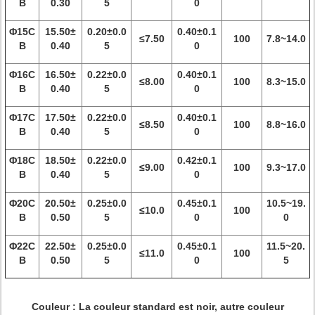
B
0.30
5
0
Φ15C
15.50±
0.20±0.0
0.40±0.1
≤7.50
100
7.8~14.0
B
0.40
5
0
Φ16C
16.50±
0.22±0.0
0.40±0.1
≤8.00
100
8.3~15.0
B
0.40
5
0
Φ17C
17.50±
0.22±0.0
0.40±0.1
≤8.50
100
8.8~16.0
B
0.40
5
0
Φ18C
18.50±
0.22±0.0
0.42±0.1
≤9.00
100
9.3~17.0
B
0.40
5
0
Φ20C
20.50±
0.25±0.0
0.45±0.1
10.5~19.
≤10.0
100
B
0.50
5
0
0
Φ22C
22.50±
0.25±0.0
0.45±0.1
11.5~20.
≤11.0
100
B
0.50
5
0
5
Couleur : La couleur standard est noir, autre couleur