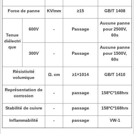
Force de panne
KV/mm
≥15
GB/T 1408
Aucune panne
600V
-
Passage
pour 2500V,
Tenue
60s
diélectri
que
Aucune panne
300V
-
Passage
pour 1500V,
60s
Résistivité
Ω. cm
≥1×1014
GB/T 1410
volumique
Représentation de
-
passage
158ºC*168hrs
corrosion
Stabilité de cuivre
-
passage
158ºC*168hrs
Inflammabilité
-
passage
VW-1