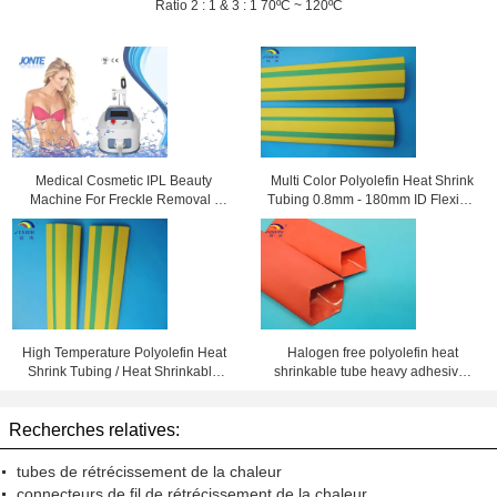
Ratio 2 : 1 & 3 : 1 70ºC ~ 120ºC
Medical Cosmetic IPL Beauty
Multi Color Polyolefin Heat Shrink
Machine For Freckle Removal /
Tubing 0.8mm - 180mm ID Flexible
Shrink Pores
and Eco-friendly
High Temperature Polyolefin Heat
Halogen free polyolefin heat
Shrink Tubing / Heat Shrinkable
shrinkable tube heavy adhesive-
Tube Yellow & Green
lined with shrink ratio 3:1 for
automobiles
Recherches relatives:
tubes de rétrécissement de la chaleur
connecteurs de fil de rétrécissement de la chaleur