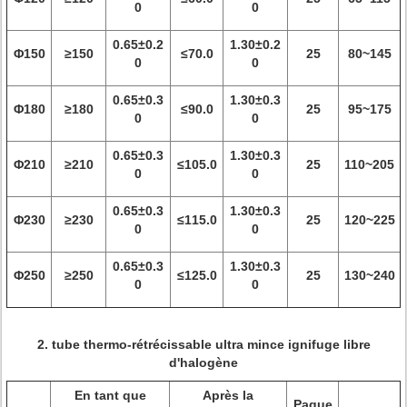
0
0
0.65±0.2
1.30±0.2
Φ150
≥150
≤70.0
25
80~145
0
0
0.65±0.3
1.30±0.3
Φ180
≥180
≤90.0
25
95~175
0
0
0.65±0.3
1.30±0.3
Φ210
≥210
≤105.0
25
110~205
0
0
0.65±0.3
1.30±0.3
Φ230
≥230
≤115.0
25
120~225
0
0
0.65±0.3
1.30±0.3
Φ250
≥250
≤125.0
25
130~240
0
0
2. tube thermo-rétrécissable ultra mince ignifuge libre
d'halogène
En tant que
Après la
Paque