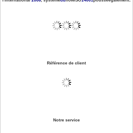
l'
international
2008
, système
du
nowISO
14001
pousseégalement.
Référence de client
Notre service