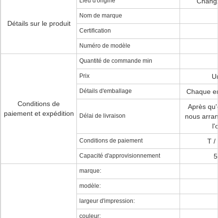
Lieu d'origine
Changz
Nom de marque
Détails sur le produit
Certification
Numéro de modèle
Quantité de commande min
Prix
U
Détails d'emballage
Chaque e
Conditions de
Après qu'
paiement et expédition
Délai de livraison
nous arran
l'
Conditions de paiement
T /
Capacité d'approvisionnement
5
marque:
modèle:
largeur d'impression:
couleur: