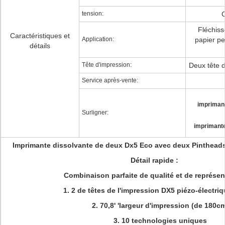
tension:
Fléchiss
Caractéristiques et
Application:
papier pe
détails
Tête d'impression:
Deux tête 
Service après-vente:
imprimant
Surligner:
imprimante
Imprimante dissolvante de deux Dx5 Eco avec deux Pintheads 
Détail rapide :
Combinaison parfaite de qualité et de représen
1. 2 de têtes de l'impression DX5 piézo-électri
2. 70,8' 'largeur d'impression (de 180c
3. 10 technologies uniques