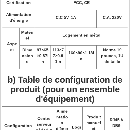
Certification
FCC, CE
Alimentation
C.C 5V, 1A
C.A. 220V
d'énergie
Matéri
Logement en métal
el
Aspe
ct
Dime
97×65
113×7
Norme 19
160×90×1.18i
nsion
×0.87i
7×0.9
pouces, 1U
n
s
n
1in
de taille
b) Table de configuration de
produit (pour un ensemble
d'équipement)
Alime
ntatio
Produit
Centre
RJ45 à
n
manuel
serveur
Configuration
DB9
Logi
d'éner
et