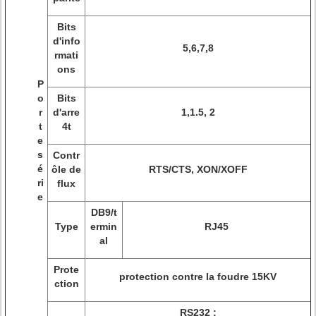
Bits
d'info
5,6,7,8
rmati
ons
P
o
Bits
r
d'arre
1,1.5, 2
t
4t
e
s
Contr
é
ôle de
RTS/CTS, XON/XOFF
ri
flux
e
DB9/t
Type
ermin
RJ45
al
Prote
protection contre la foudre 15KV
ction
RS232 :