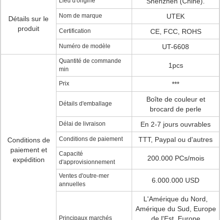
Lieu d'origine
Shenzhen (Chine).
Nom de marque
UTEK
Détails sur le
produit
Certification
CE, FCC, ROHS
Numéro de modèle
UT-6608
Quantité de commande
1pcs
min
Prix
***
Boîte de couleur et
Détails d'emballage
brocard de perle
Délai de livraison
En 2-7 jours ouvrables
Conditions de paiement
TTT, Paypal ou d'autres
Conditions de
paiement et
Capacité
200.000 PCs/mois
expédition
d'approvisionnement
Ventes d'outre-mer
6.000.000 USD
annuelles
L'Amérique du Nord,
Amérique du Sud, Europe
Principaux marchés
de l'Est, Europe