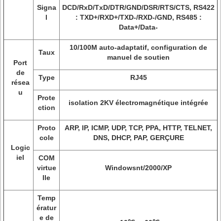
Signa
DCD/RxD/TxD/DTR/GND/DSR/RTS/CTS, RS422
l
: TXD+/RXD+/TXD-/RXD-/GND, RS485 :
Data+/Data-
10/100M auto-adaptatif, configuration de
Taux
manuel de soutien
Port
de
Type
RJ45
résea
u
Prote
isolation 2KV électromagnétique intégrée
ction
Proto
ARP, IP, ICMP, UDP, TCP, PPA, HTTP, TELNET,
cole
DNS, DHCP, PAP, GERÇURE
Logic
iel
COM
virtue
Windowsnt/2000/XP
lle
Temp
ératur
e de