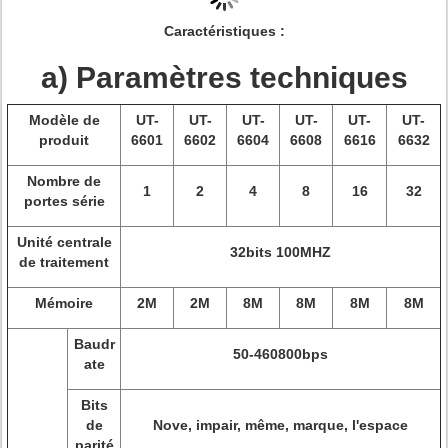
Caractéristiques :
a) Paramètres techniques
Modèle de
UT-
UT-
UT-
UT-
UT-
UT-
produit
6601
6602
6604
6608
6616
6632
Nombre de
1
2
4
8
16
32
portes série
Unité centrale
32bits 100MHZ
de traitement
Mémoire
2M
2M
8M
8M
8M
8M
Baudr
50-460800bps
ate
Bits
de
Nove, impair, même, marque, l'espace
parité