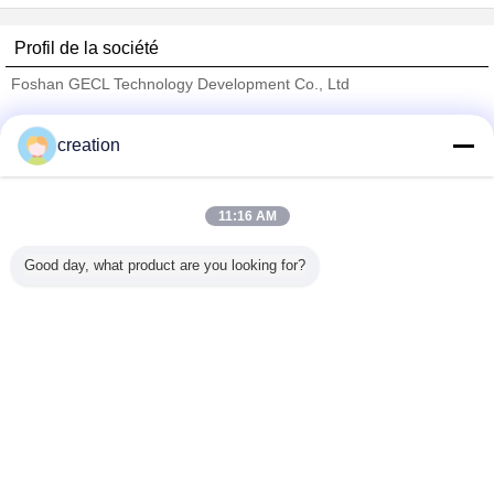
Profil de la société
Foshan GECL Technology Development Co., Ltd
Fournisseurs vérifié
creation
Trust Seal
Verified Suplier
11:16 AM
Accueil
Good day, what product are you looking for?
Tous les produits
Au sujet de nous
Contactez-nous
Demande de soumission
Changez la langue