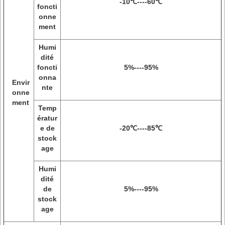
-10℃----60℃
foncti
onne
ment
Humi
dité
foncti
5%----95%
onna
Envir
nte
onne
ment
Temp
ératur
e de
-20℃----85℃
stock
age
Humi
dité
de
5%----95%
stock
age