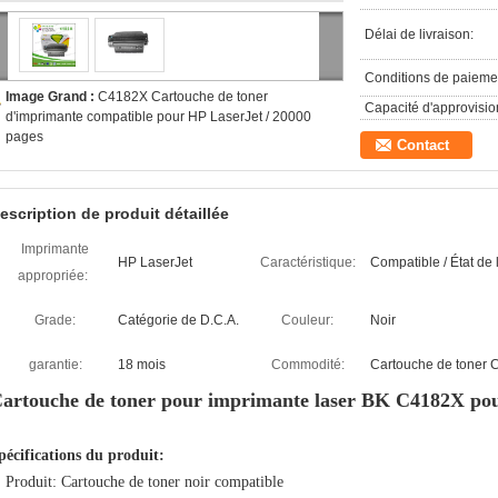
Délai de livraison:
Conditions de paieme
Image Grand :
C4182X Cartouche de toner
Capacité d'approvisi
d'imprimante compatible pour HP LaserJet / 20000
pages
Contact
escription de produit détaillée
Imprimante
HP LaserJet
Caractéristique:
Compatible / État de
appropriée:
Grade:
Catégorie de D.C.A.
Couleur:
Noir
garantie:
18 mois
Commodité:
Cartouche de toner
artouche de toner pour imprimante laser BK C4182X pou
pécifications du produit:
: Produit: Cartouche de toner noir compatible