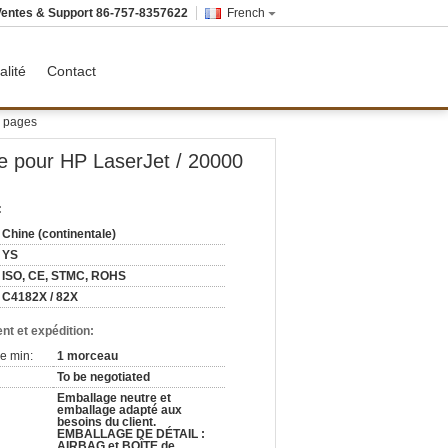
Ventes & Support
86-757-8357622
French
alité
Contact
0 pages
e pour HP LaserJet / 20000
:
Chine (continentale)
YS
ISO, CE, STMC, ROHS
C4182X / 82X
nt et expédition:
e min:
1 morceau
To be negotiated
Emballage neutre et
emballage adapté aux
besoins du client.
EMBALLAGE DE DÉTAIL :
AIRBAG et BOÎTE de