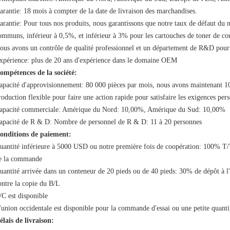
arantie: 18 mois à compter de la date de livraison des marchandises.
arantie: Pour tous nos produits, nous garantissons que notre taux de défaut du n
ommuns, inférieur à 0,5%, et inférieur à 3% pour les cartouches de toner de co
ous avons un contrôle de qualité professionnel et un département de R&D pour 
xpérience: plus de 20 ans d'expérience dans le domaine OEM
ompétences de la société:
apacité d'approvisionnement: 80 000 pièces par mois, nous avons maintenant 10 
roduction flexible pour faire une action rapide pour satisfaire les exigences per
apacité commerciale: Amérique du Nord: 10,00%, Amérique du Sud: 10,00%
apacité de R & D: Nombre de personnel de R & D: 11 à 20 personnes
onditions de paiement:
uantité inférieure à 5000 USD ou notre première fois de coopération: 100% T/T 
e la commande
uantité arrivée dans un conteneur de 20 pieds ou de 40 pieds: 30% de dépôt à 
ontre la copie du B/L
/C est disponible
'union occidentale est disponible pour la commande d'essai ou une petite quanti
élais de livraison: