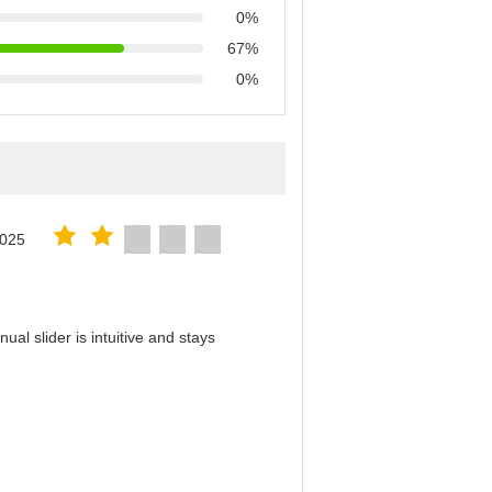
0%
67%
0%
2025
al slider is intuitive and stays
！