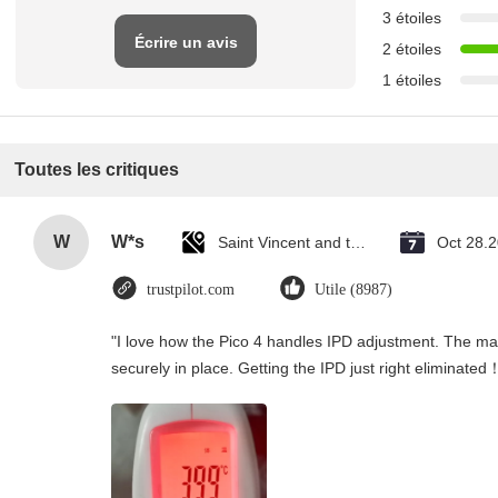
3 étoiles
Écrire un avis
2 étoiles
1 étoiles
Toutes les critiques
W
W*s
Saint Vincent and the Grenadines
Oct 28.
trustpilot.com
Utile (8987)
"I love how the Pico 4 handles IPD adjustment. The manu
securely in place. Getting the IPD just right eliminated