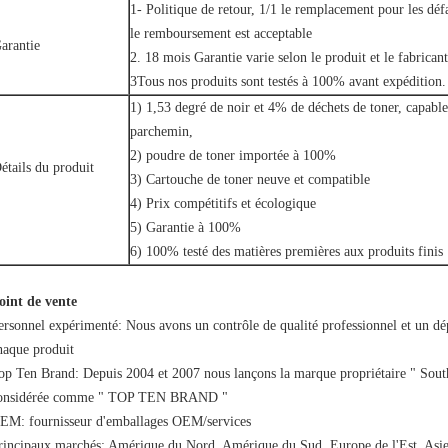
1- Politique de retour, 1/1 le remplacement pour les défa
le remboursement est acceptable
arantie
2. 18 mois Garantie varie selon le produit et le fabricant
3Tous nos produits sont testés à 100% avant expédition.
1) 1,53 degré de noir et 4% de déchets de toner, capabl
parchemin,
2) poudre de toner importée à 100%
étails du produit
3) Cartouche de toner neuve et compatible
4) Prix compétitifs et écologique
5) Garantie à 100%
6) 100% testé des matières premières aux produits finis
oint de vente
ersonnel expérimenté: Nous avons un contrôle de qualité professionnel et un d
haque produit
op Ten Brand: Depuis 2004 et 2007 nous lançons la marque propriétaire " South
onsidérée comme " TOP TEN BRAND "
EM: fournisseur d'emballages OEM/services
rincipaux marchés: Amérique du Nord, Amérique du Sud, Europe de l'Est, Asie