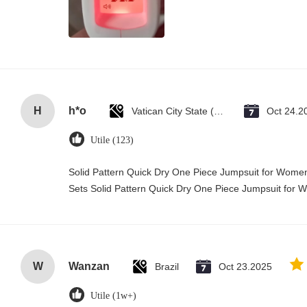
H
h*o
Vatican City State (Holy See)
Oct 24.2
Utile (123)
Solid Pattern Quick Dry One Piece Jumpsuit for Wo
Sets Solid Pattern Quick Dry One Piece Jumpsuit fo
W
Wanzan
Brazil
Oct 23.2025
Utile (1w+)