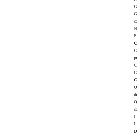
G
G
c
N
E
C
C
p
C
C
C
Q
d
Q
c
L
L
D