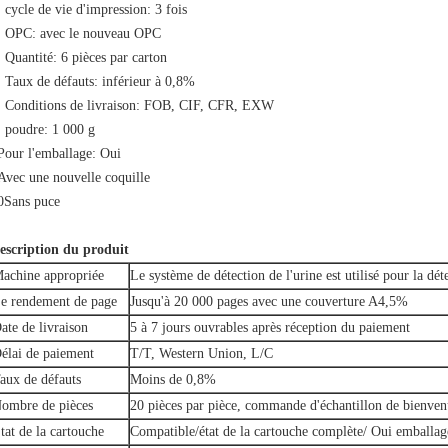
: cycle de vie d'impression: 3 fois
: OPC: avec le nouveau OPC
: Quantité: 6 pièces par carton
: Taux de défauts: inférieur à 0,8%
: Conditions de livraison: FOB, CIF, CFR, EXW
: poudre: 1 000 g
Pour l'emballage: Oui
Avec une nouvelle coquille
0Sans puce
escription du produit
achine appropriée
Le système de détection de l'urine est utilisé pour la déte
e rendement de page
Jusqu'à 20 000 pages avec une couverture A4,5%
ate de livraison
5 à 7 jours ouvrables après réception du paiement
élai de paiement
T/T, Western Union, L/C
aux de défauts
Moins de 0,8%
ombre de pièces
20 pièces par pièce, commande d'échantillon de bienvenu
tat de la cartouche
Compatible/état de la cartouche complète/ Oui emballag