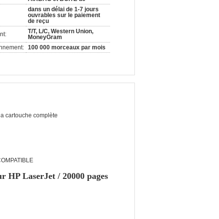
dans un délai de 1-7 jours
ouvrables sur le paiement
de reçu
T/T, L/C, Western Union,
nt:
MoneyGram
onnement:
100 000 morceaux par mois
 la cartouche complète
 COMPATIBLE
r HP LaserJet / 20000 pages