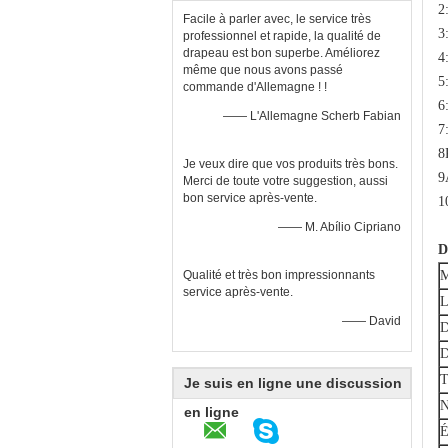
2
Facile à parler avec, le service très
3
professionnel et rapide, la qualité de
drapeau est bon superbe. Améliorez
4
même que nous avons passé
5
commande d'Allemagne ! !
6
—— L'Allemagne Scherb Fabian
7
8
Je veux dire que vos produits très bons.
9
Merci de toute votre suggestion, aussi
bon service après-vente.
1
—— M. Abílio Cipriano
D
Qualité et très bon impressionnants
M
service après-vente.
L
—— David
D
D
T
Je suis en ligne une discussion
N
en ligne
É