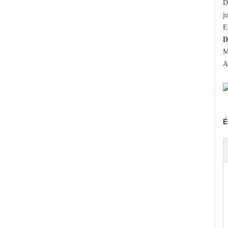
D
j
E
D
M
A
É