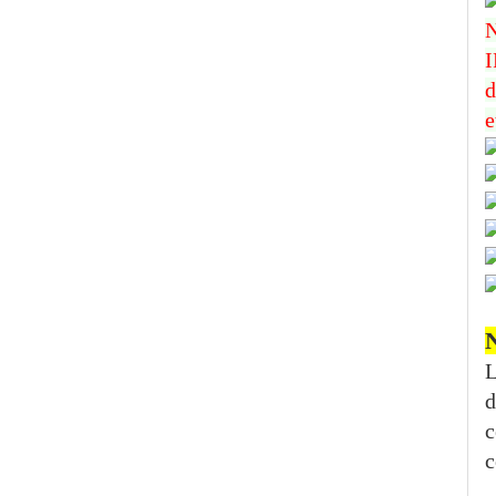
N
I
d
e
N
L
d
c