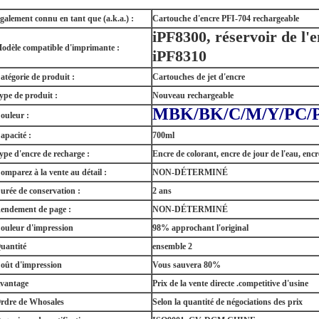
galement connu en tant que (a.k.a.) :
Cartouche d'encre PFI-704 rechargeable
iPF8300, réservoir de l'
odèle compatible d'imprimante :
iPF8310
atégorie de produit :
Cartouches de jet d'encre
ype de produit :
Nouveau rechargeable
MBK/BK/C/M/Y/PC/
ouleur :
apacité :
700ml
ype d'encre de recharge :
Encre de colorant, encre de jour de l'eau, enc
omparez à la vente au détail :
NON-DÉTERMINÉ
urée de conservation :
2 ans
endement de page :
NON-DÉTERMINÉ
ouleur d'impression
98% approchant l'original
uantité
ensemble 2
oût d'impression
Vous sauvera 80%
vantage
Prix de la vente directe .competitive d'usine
rdre de Whosales
Selon la quantité de négociations des prix