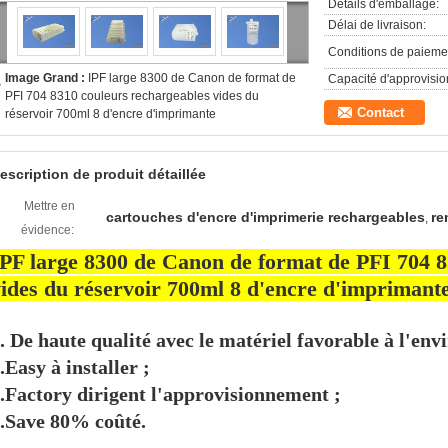
Détails d'emballage:
Délai de livraison:
Conditions de paieme
Image Grand :
IPF large 8300 de Canon de format de
Capacité d'approvisi
PFI 704 8310 couleurs rechargeables vides du
Contact
réservoir 700ml 8 d'encre d'imprimante
escription de produit détaillée
Mettre en
cartouches d'encre d'imprimerie rechargeables
re
,
évidence:
PF large 8300 de Canon de format de PFI 704 8
ides du réservoir 700ml 8 d'encre d'imprimant
. De haute qualité avec le matériel favorable à l'en
.Easy à installer ;
.Factory dirigent l'approvisionnement ;
.Save 80% coûté.