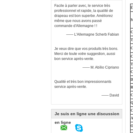
Facile à parler avec, le service très
É
professionnel et rapide, la qualité de
drapeau est bon superbe. Améliorez
M
même que nous avons passé
commande d'Allemagne ! !
C
—— L'Allemagne Scherb Fabian
T
C
Je veux dire que vos produits très bons.
Merci de toute votre suggestion, aussi
C
bon service après-vente.
T
—— M. Abílio Cipriano
C
D
Qualité et très bon impressionnants
service après-vente.
R
C
—— David
Q
C
Je suis en ligne une discussion
A
en ligne
O