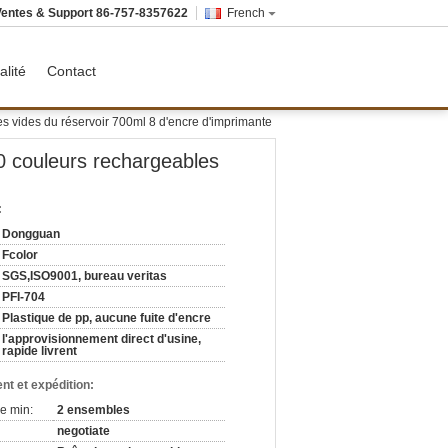
Ventes & Support
86-757-8357622
French
alité
Contact
s vides du réservoir 700ml 8 d'encre d'imprimante
0 couleurs rechargeables
:
Dongguan
Fcolor
SGS,ISO9001, bureau veritas
PFI-704
Plastique de pp, aucune fuite d'encre
l'approvisionnement direct d'usine,
rapide livrent
nt et expédition:
e min:
2 ensembles
negotiate