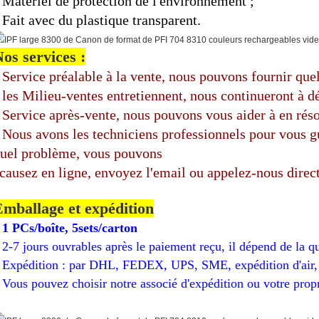
Matériel de protection de l'environnement ;
.
Fait avec du plastique transparent.
.
os services :
Service préalable à la vente, nous pouvons fournir que
.
les Milieu-ventes entretiennent, nous continueront à d
.
Service après-vente, nous pouvons vous aider à en réso
.
Nous avons les techniciens professionnels pour vous gu
.
uel problème, vous pouvons
causez en ligne, envoyez l'email ou appelez-nous direc
mballage et expédition
1 PCs/boîte, 5sets/carton
.
2-7 jours ouvrables après le paiement reçu, il dépend de la qu
.
Expédition : par DHL, FEDEX, UPS, SME, expédition d'air, 
.
Vous pouvez choisir notre associé d'expédition ou votre prop
.