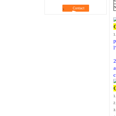
O
N
C
1
p
l
2
a
c
Q
1
2
3