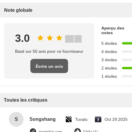
Note globale
Aperçu des
notes
3.0
5 étoiles
Basé sur 50 avis pour ce fournisseur
4 étoiles
3 étoiles
Écrire un avis
2 étoiles
1 étoiles
Toutes les critiques
S
Songshang
Tuvalu
Oct 29.2025
trustpilot.com
Utile (1)