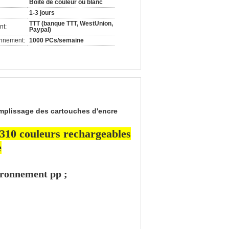
Boîte de couleur ou blanc
1-3 jours
TTT (banque TTT, WestUnion,
nt:
Paypal)
onnement:
1000 PCs/semaine
mplissage des cartouches d'encre
310 couleurs rechargeables
e
vironnement pp ;